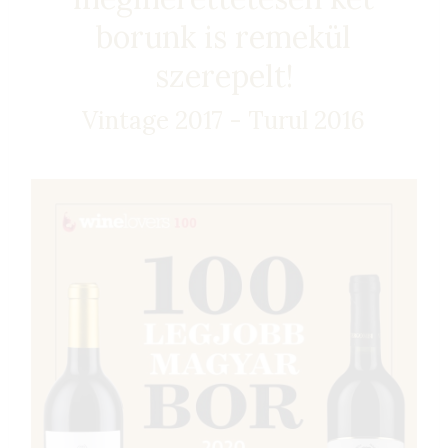
borunk is remekül
szerepelt!
Vintage 2017 - Turul 2016