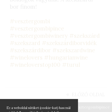
bor finom!
#vesztergombi
#vesztergombipince
#vesztergombiwinery
#szekszárd
#szekszard
#szekszárdiborvidék
#szekszárdibor
#szekszardwine
#winelovers
#hungarianwine
#wineloverstop100
#turul
«
ELŐZŐ OLDAL
#vesztergombipince
Ez a weboldal sütiket (cookie-kat) használ