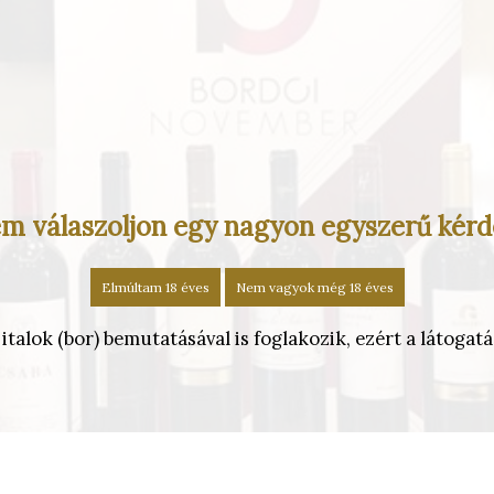
m válaszoljon egy nagyon egyszerű kérd
Elmúltam 18 éves
Nem vagyok még 18 éves
alok (bor) bemutatásával is foglakozik, ezért a látogatás