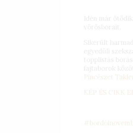
Idén már ötödik
vörösborait.
Sikerült harmad
egyedüli szeksz
topplistás borás
fajtaborok köz
Pincészet
Takle
KÉP ÉS CIKK 
#
bordóinovem