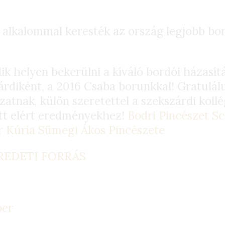
 alkalommal keresték az ország legjobb bor
ik helyen bekerülni a kíváló bordói házasít
árdiként, a 2016 Csaba borunkkal! Gratulál
zatnak, külön szeretettel a szekszárdi koll
ött elért eredményekhez!
Bodri Pincészet
Sc
r Kúria
Sümegi Ákos Pincészete
EREDETI FORRÁS
ber