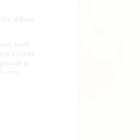
dói stílusú
ások közé,
unk a többi
égáknak a
hieber