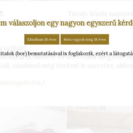
Tavaly közös napsz
dén is készülünk Nektek egy kis helyi készí
m válaszoljon egy nagyon egyszerű kérd
Elmúltam 18 éves
Nem vagyok még 18 éves
s velünk!
alok (bor) bemutatásával is foglakozik, ezért a látogatás
zekszárdi bikavér és szeretnéd megkóstolni
ait, ráadásul még túrázni is szeretsz, akko
rborongolo.hu/