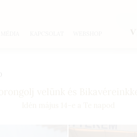
MÉDIA
KAPCSOLAT
WEBSHOP
0
orongolj velünk és Bikavéreinkke
Idén május 14-e a Te napod