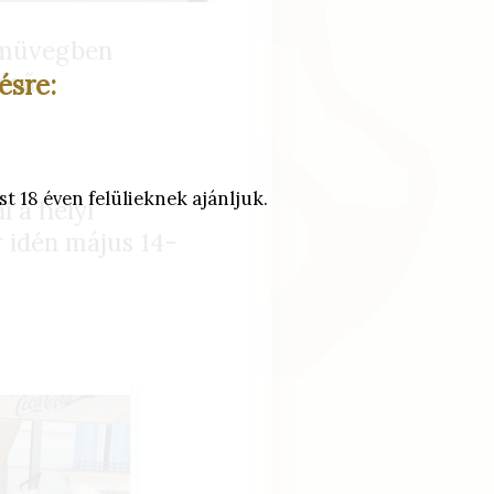
emüvegben
tésű
ésre:
t 18 éven felülieknek ajánljuk.
 a helyi
r idén május 14-