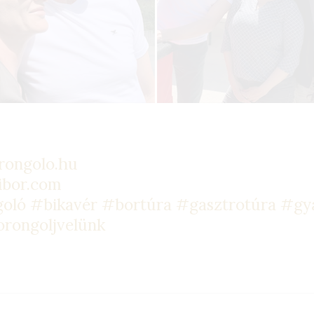
:
rongolo.hu
ibor.com
goló
#bikavér
#bortúra
#gasztrotúra
#gy
rongoljvelünk