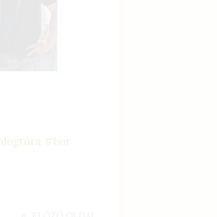
alogtúra
#bor
«
ELŐZŐ OLDAL