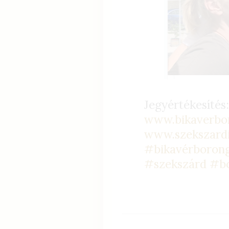
Jegyértékesítés
www.bikaverbo
www.szekszard
#bikavérboron
#szekszárd
#bo