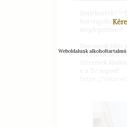
Emlékeztek?
borongoltunk. I
Kére
meglepetéssel!
Borongolj idén i
Weboldalunk alkoholtartalmú it
Ha mindened a s
éttermek kínálat
e a Te napod!
https://bikave