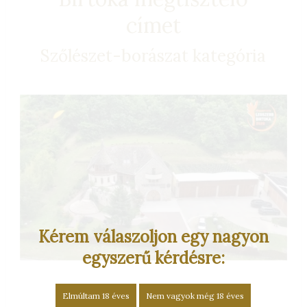
címet
Szőlészet-borászat kategória
Kérem válaszoljon egy nagyon
egyszerű kérdésre:
Elmúltam 18 éves
Nem vagyok még 18 éves