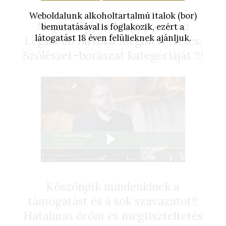
Weboldalunk alkoholtartalmú italok (bor)
Megnyertük a Magyarország
bemutatásával is foglakozik, ezért a
látogatást 18 éven felülieknek ajánljuk.
Legszebb Birtoka megmérettetés,
Szőlészet-borászat kategóriáját !!!
Köszönjük mindenkinek a
támogatást és a sok szavazatot!!
Hatalmas öröm és megtiszteltetés