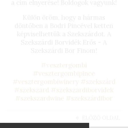
a cím elnyerése! Boldogok vagyunk!
Külön öröm, hogy a hármas
döntőben a Bodri Pincével ketten
képviselhettük a Szekszárdot. A
Szekszárdi Borvidék Erős - A
Szekszárdi Bor Finom!
#vesztergombi
#vesztergombipince
#vesztergombiwinery
#szekszárd
#szekszard
#szekszardiborvidek
#szekszardwine
#szekszárdibor
«
ELŐZŐ OLDAL