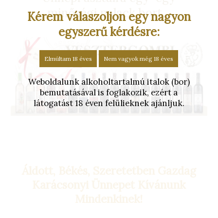
minőségi palack bort...
Kérem válaszoljon egy nagyon
egyszerű kérdésre:
Elmúltam 18 éves
Nem vagyok még 18 éves
Weboldalunk alkoholtartalmú italok (bor)
bemutatásával is foglakozik, ezért a
látogatást 18 éven felülieknek ajánljuk.
Áldott, Békés, Szeretetben Gazdag
Karácsonyi Ünnepet Kívánunk
Mindenkinek!