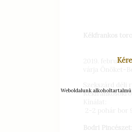
Kékfrankos toro
Kére
2019. február 9
várja Önöket-B
Szekszárd déli 
Weboldalunk alkoholtartalmú it
Kékfrankosokról
Kínálat:
2-2 pohár bor 9
Bodri Pincészet: