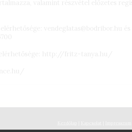
rtalmazza, valamint részvétel előzetes reg
 elérhetősége: vendeglatas@bodribor.hu és
6700
 elérhetősége: http://fritz-tanya.hu/
ince.hu/
Kezdőlap
|
Kapcsolat
|
Impresszum
www.vesztergombi.hu
| Copyright © 2026 Minden Jog 