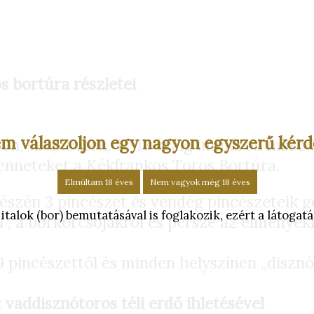
s bortúra részletei
m válaszoljon egy nagyon egyszerű kérd
-én, szombaton, 11-18 óráig immáron máso
enneteket a Kékfrankos Toros Bortúra.
Elmúltam 18 éves
Nem vagyok még 18 éves
részén 3 pincészet és vendég pincészeteik
alok (bor) bemutatásával is foglakozik, ezért a látogatás
 , a borkorcsojákról és persze az élményekr
 pincészettől és minden helyszínen „disznó
 vaddisznótoros téli erdő ihletésével