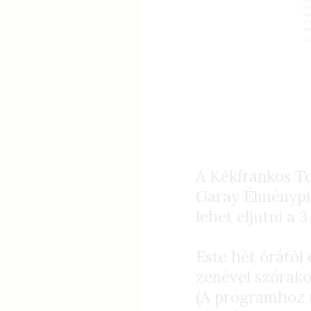
A Kékfrankos To
Garay Élménypin
lehet eljutni a 
Este hét órától 
zenével szórako
(A programhoz r