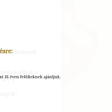
ésre:
dik alkalommal
 gondoskodnak a
t 18 éven felülieknek ajánljuk.
ől :-)
ságok”.