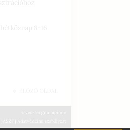
isztrációhoz
 hétköznap 8-16
«
ELŐZŐ OLDAL
#vesztergombipince
|
ÁSZF
|
Adatvédelmi szabályzat
fenntartva | Látogatók: 1153780