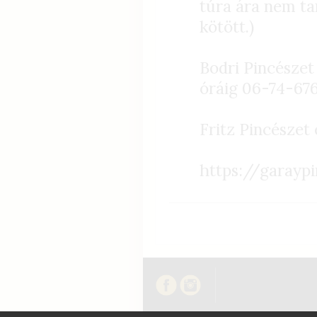
túra ára nem ta
kötött.)
Bodri Pincészet
óráig 06-74-67
Fritz Pincészet
https://garayp