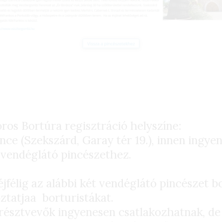
ros Bortúra regisztráció helyszíne:
ce (Szekszárd, Garay tér 19.), innen ingyen
3 vendéglátó pincészethez.
éjfélig az alábbi két vendéglátó pincészet bo
ztatjaa borturistákat.
észtvevők ingyenesen csatlakozhatnak, de 