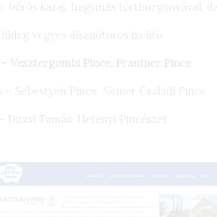
k: bőrös karaj, hagymás törtburgonyával, d
 hideg vegyes disznótoros ízelítő
 – Vesztergombi Pince, Prantner Pince
k – Sebestyén Pince, Neiner Családi Pince
 – Dúzsi Tamás, Hetényi Pincészet