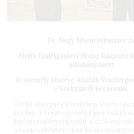
Dr. Nagy István m
iniszter ú
Életfa Emlékplakett Bronz fokozata k
adományozott
10 személy részére, köztük Veszterg
- Szekszárdi Borásznak.
Átadó ünnepség keretében Vesztergo
borász, a Vesztergombi Pince tulajdon
kitüntetésben részesült a szőlőművelé
a borkészítésben elért kíváló eredmény