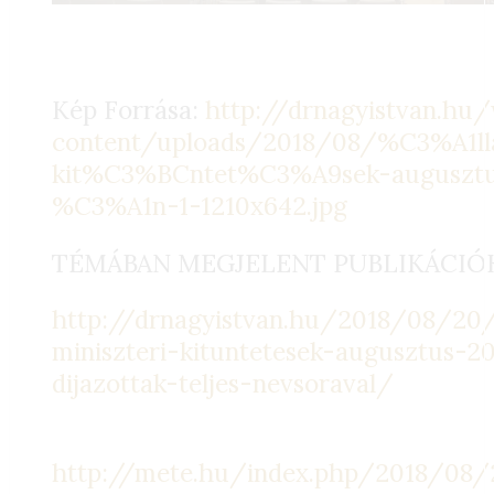
Kép Forrása:
http://drnagyistvan.hu
content/uploads/2018/08/%C3%A1ll
kit%C3%BCntet%C3%A9sek-augusztu
%C3%A1n-1-1210x642.jpg
TÉMÁBAN MEGJELENT PUBLIKÁCIÓ
http://drnagyistvan.hu/2018/08/20/
miniszteri-kituntetesek-augusztus-2
dijazottak-teljes-nevsoraval/
http://mete.hu/index.php/2018/08/2