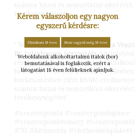
számos hazai és nemzetközi sikeréért,
tevékenységéért.
Kérem válaszoljon egy nagyon
egyszerű kérdésre:
Elmúltam 18 éves
Nem vagyok még 18 éves
"
Vesztergombi Ferenc borász, a Vesz
Bt. tulajdonosa, igazgatója,
kitüntetés
Weboldalunk alkoholtartalmú italok (bor)
részesül a szekszárdi családi vállalkoz
bemutatásával is foglakozik, ezért a
látogatást 18 éven felülieknek ajánljuk.
hektáros területén a szőlőművelésben 
borkészítésben elért kiváló eredményei
számos hazai és nemzetközi sikereiért,
tevékenységéért"
#vesztergombi #vesztergombipince
#vesztergombiwinery #vesztergombi
#70 #kitüntetés #életfaemlékplakett