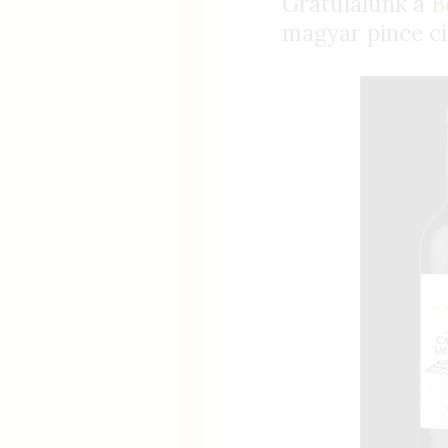
Gratulálunk a
B
magyar pince cí