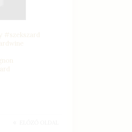
y
#szekszard
ardwine
gnon
ard
«
ELŐZŐ OLDAL