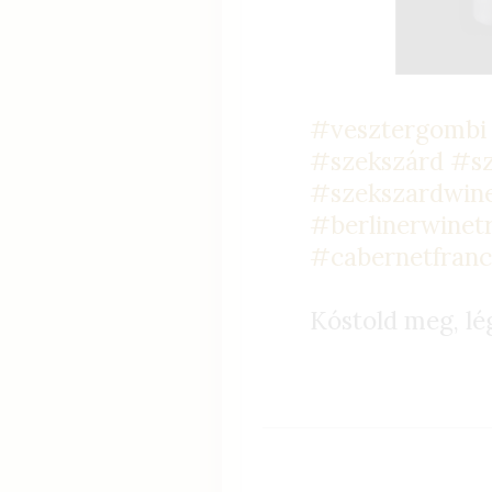
#vesztergombi
#szekszárd
#sz
#szekszardwin
#berlinerwinet
#cabernetfran
Kóstold meg, lé