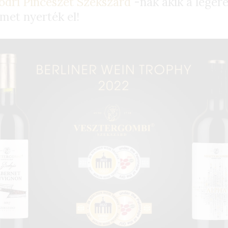
odri Pincészet Szekszárd
-nak akik a lege
met nyerték el!