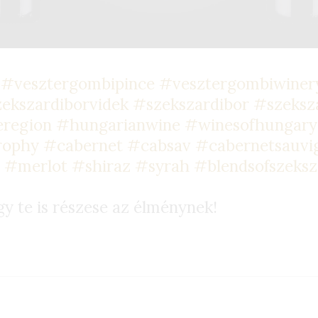
#vesztergombipince
#vesztergombiwiner
ekszardiborvidek
#szekszardibor
#szeksz
eregion
#hungarianwine
#winesofhungary
rophy
#cabernet
#cabsav
#cabernetsauvi
c
#merlot
#shiraz
#syrah
#blendsofszeksz
gy te is részese az élménynek!