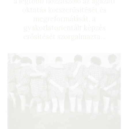
a legtöbb hozzászóló az ágazati
oktatás korszerűsítését és
megreformálását, a
gyakorlatorientált képzés
erősítését szorgalmazta...