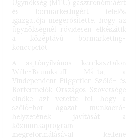
Ügynökség (MTÜ) gasztronómiáért
és bormarketingért felelős
igazgatója megerősítette, hogy az
ügynökségnél rövidesen elkészítik
a középtávú bormarketing-
koncepciót.
A sajtónyilvános kerekasztalon
Wille-Baumkauff Márta, a
Vindependent Független Szőlő- és
Bortermelők Országos Szövetsége
elnöke azt vetette fel, hogy a
szőlő-bor ágazat munkaerő-
helyzetének javítását a
közmunkaprogram
megreformálásával kellene