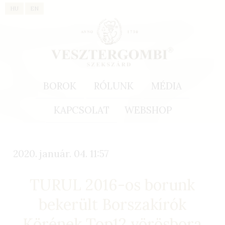
HU
EN
BOROK
RÓLUNK
MÉDIA
KAPCSOLAT
WEBSHOP
2020. január. 04. 11:57
TURUL 2016-os borunk
bekerült Borszakírók
Körének Top12 vörösbora