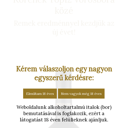
közé
Remek eredménnyel kezdjük az
új évet!
Kérem válaszoljon egy nagyon
egyszerű kérdésre:
Elmúltam 18 éves
Nem vagyok még 18 éves
Weboldalunk alkoholtartalmú italok (bor)
bemutatásával is foglakozik, ezért a
látogatást 18 éven felülieknek ajánljuk.